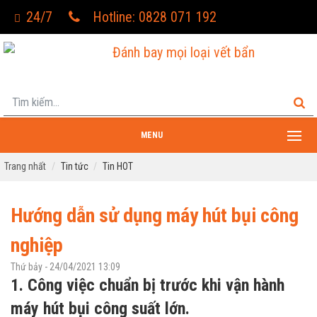
24/7
Hotline: 0828 071 192
Đánh bay mọi loại vết bẩn
MENU
Trang nhất
Tin tức
Tin HOT
Hướng dẫn sử dụng máy hút bụi công
nghiệp
Thứ bảy - 24/04/2021 13:09
1. Công việc chuẩn bị trước khi vận hành
máy hút bụi công suất lớn.