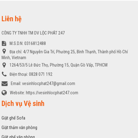
Liên hệ
CÔNG TY TNHH TM DV LỘC PHÁT 247
M.S.D.N: 0316812488
Địa chỉ:
4/7 Nguyễn Gia Trí, Phường 25, Bình Thạnh, Thành phố Hồ Chí
Minh, Vietnam
1264/53/5 Lê Đức Thọ, Phường 15, Quận Gò Vấp, TPHCM
Điện thoại:
0828 071 192
Email:
vesinhlocphat247@gmail.com
Website:
https://vesinhlocphat247.com
Dịch vụ Vệ sinh
Giặt ghế Sofa
Giặt thảm văn phòng
Giặt ghế văn phòng