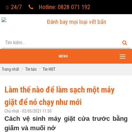
24/7
Hotline: 0828 071 192
Đánh bay mọi loại vết bẩn
MENU
Trang nhất
Tin tức
Tin HOT
Làm thế nào để làm sạch một máy
giặt để nó chạy như mới
Chủ nhật - 02/05/2021 11:50
Cách vệ sinh máy giặt cửa trước bằng
giấm và muối nở