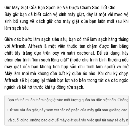
Giữ Máy Giặt Của Bạn Sạch Sẽ Và Được Chăm Sóc Tốt Cho
Bây giờ bạn đã biết cách vệ sinh máy giặt, đây là một vài mẹo vệ
sinh bổ sung về cách giữ cho máy giặt của bạn luôn mới sau khi
làm sạch sâu.
Giữa các bước làm sạch siêu sâu, bạn có thể làm sạch hàng tháng
với Affresh. Affresh là một viên thuốc tan chậm được làm bằng
chất tẩy trắng dựa trên oxy và natri cacbonat. Để sử dụng, hãy
chọn chu trình “làm sạch lồng giặt” (hoặc chu trình bình thường nếu
máy giặt của bạn không tích hợp sẵn chu trình làm sạch) và mở
Máy làm mới mà không cần bất kỳ quần áo nào. Khi chu kỳ chạy,
Affresh sẽ bị đọng lại thành bọt lọt vào bên trong tất cả các ngóc
ngách và kẽ hở trước khi tự động rửa sạch.
Bạn có thể muốn thêm bột giặt vào một lượng quần áo đặc biệt bẩn. Chống lại 
Cứ sau vài lần giặt, hãy xem xét các bộ phận của máy giặt như gioăng cao su h
Và cuối cùng, không bao giờ để máy giặt quá tải! Việc quá tải máy sẽ gây kh