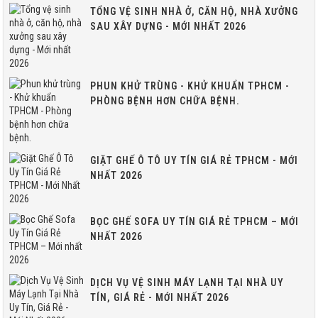
TỔNG VỆ SINH NHÀ Ở, CĂN HỘ, NHÀ XƯỞNG
SAU XÂY DỰNG - MỚI NHẤT 2026
PHUN KHỬ TRÙNG - KHỬ KHUẨN TPHCM -
PHÒNG BỆNH HƠN CHỮA BỆNH.
GIẶT GHẾ Ô TÔ UY TÍN GIÁ RẺ TPHCM - MỚI
NHẤT 2026
BỌC GHẾ SOFA UY TÍN GIÁ RẺ TPHCM – MỚI
NHẤT 2026
DỊCH VỤ VỆ SINH MÁY LẠNH TẠI NHÀ UY
TÍN, GIÁ RẺ - MỚI NHẤT 2026