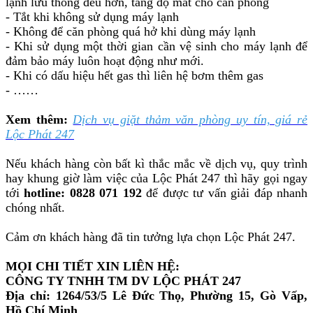
lạnh lưu thông đều hơn, tăng độ mát cho căn phòng
- Tắt khi không sử dụng máy lạnh
- Không để căn phòng quá hở khi dùng máy lạnh
- Khi sử dụng một thời gian cần vệ sinh cho máy lạnh để
đảm bảo máy luôn hoạt động như mới.
- Khi có dấu hiệu hết gas thì liên hệ bơm thêm gas
- ……
Xem thêm:
Dịch vụ giặt thảm văn phòng uy tín, giá rẻ
Lộc Phát 247
Nếu khách hàng còn bất kì thắc mắc về dịch vụ, quy trình
hay khung giờ làm việc của Lộc Phát 247 thì hãy gọi ngay
tới
hotline: 0828 071 192
để được tư vấn giải đáp nhanh
chóng nhất.
Cảm ơn khách hàng đã tin tưởng lựa chọn Lộc Phát 247.
MỌI CHI TIẾT XIN LIÊN HỆ:
CÔNG TY TNHH TM DV LỘC PHÁT 247
Địa chỉ: 1264/53/5 Lê Đức Thọ, Phường 15, Gò Vấp,
Hồ Chí Minh