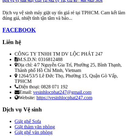
Dịch Vụ Vệ Sinh Máy Giặt Tại Nhà Uy Tín, Giá Rẻ - Mới Nhất 2026
Dịch vụ vệ sinh máy giặt uy tín giá rẻ tại TPHCM. Cam kết làm
đúng giá, nhiệt tình tận tâm và bảo...
FACEBOOK
Liên hệ
CÔNG TY TNHH TM DV LỘC PHÁT 247
M.S.D.N: 0316812488
Địa chỉ:
4/7 Nguyễn Gia Trí, Phường 25, Bình Thạnh,
Thành phố Hồ Chí Minh, Vietnam
1264/53/5 Lê Đức Thọ, Phường 15, Quận Gò Vấp,
TPHCM
Điện thoại:
0828 071 192
Email:
vesinhlocphat247@gmail.com
Website:
https://vesinhlocphat247.com
Dịch vụ Vệ sinh
Giặt ghế Sofa
Giặt thảm văn phòng
Giặt ghế văn phòng