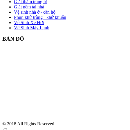
Giặt thảm trang trí
Giặt nệm tại nhà
Vệ sinh nhà ở - căn hộ
Phun khử trùng - khử khuẩn
Vệ Sinh Xe Hơi
Vệ Sinh Máy Lạnh
BẢN ĐỒ
© 2018 All Rights Reserved