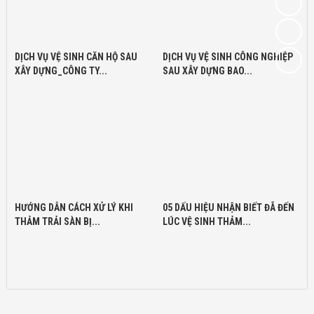
DỊCH VỤ VỆ SINH CĂN HỘ SAU
DỊCH VỤ VỆ SINH CÔNG NGHIỆP
XÂY DỰNG_CÔNG TY...
SAU XÂY DỰNG BAO...
HƯỚNG DẪN CÁCH XỬ LÝ KHI
05 DẤU HIỆU NHẬN BIẾT ĐÃ ĐẾN
THẢM TRẢI SÀN BỊ...
LÚC VỆ SINH THẢM...