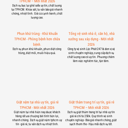
TPHCM – Mới nhất 2026
Dịch vụ bọc lại ghế sofa uy tín, chất lượng
tại TPHCM. Khỏa sát, tư vấn báo giá nhanh
chóng, nhiệt tình. Giá cả cạnh tranh, chất
lượng cao.
Phun khử trùng - Khử khuẩn
Tổng vệ sinh nhà ở, căn hộ, nhà
TPHCM - Phòng bệnh hơn chữa
xưởng sau xây dựng - Mới nhất
bệnh.
2026
Dịch vụ phun khử khuẩn, phun diệt công
Công ty vệ sinh Lộc Phát 247 là đơn vị vệ
trùng, diệt mối, muỗi hiệu quả.
sinh chuyên nghiệp, cung cấp dịch vụ
chất lượng cao có uy tín. Phương châm
làm việc nghiêm túc, tận tâm.
Giặt nệm tại nhà uy tín, giá rẻ
Giặt thảm trang trí uy tín, giá rẻ
TPHCM - Mới nhất 2026
TPHCM – Mới nhất 2026
Giặt nệm tại nhà hiện nay được khách
Dịch vụ giặt thảm trang trí tại nhà uy tín
hàng rất ưa chuộng bởi tính tiện lợi,
giá rẻ chỉ từ 250k. Quy trình vệ sinh
nhanh chóng. Dịch vụ giặt nệm tphcm uy
chuyên nghiệp - Báo giá nhanh chóng, giặt
tín - giá rẻ, tư vấn dịch vụ nhiệt tình.
sạch thơm tho - Hậu mãi dịch vụ tốt.