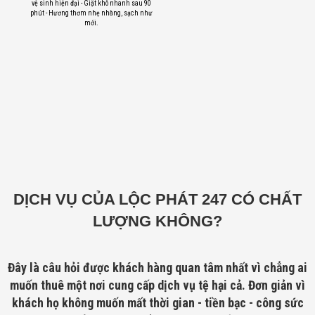
vệ sinh hiện đại - Giặt khô nhanh sau 90
phút - Hương thơm nhẹ nhàng, sạch như
mới.
DỊCH VỤ CỦA LỘC PHÁT 247 CÓ CHẤT
LƯỢNG KHÔNG?
Đây là câu hỏi được khách hàng quan tâm nhất vì chẳng ai
muốn thuê một nơi cung cấp dịch vụ tệ hại cả. Đơn giản vì
khách họ không muốn mất thời gian - tiền bạc - công sức