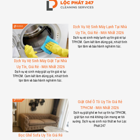
Dịch Vụ Vệ Sinh Máy Lạnh Tại Nhà
Uy Tín, Giá Rẻ - Mới Nhất 2026
Dịch vụ vệ sinh máy lạnh uy tín giá rẻ tại
TPHCM. Cam kết làm đúng giá, nhiệt tình
tận tâm và bảo hành nghiêm túc.
Dịch Vụ Vệ Sinh Máy Giặt Tại Nhà
Uy Tín, Giá Rẻ - Mới Nhất 2026
Dịch vụ vệ sinh máy giặt uy tín giá rẻ tại
TPHCM. Cam kết làm đúng giá, nhiệt tình
tận tâm và bảo hành nghiêm túc.
Giặt Ghế Ô Tô Uy Tín Giá Rẻ
TPHCM - Mới Nhất 2026
Dịch vụ giặt ghế xe hơi uy tín tại TPHCM,
giặt tận nơi mà không cần mang xe tới
xưởng. Dịch vụ vệ sinh nội thất xe hơi Lộc
Phát 247
Bọc Ghế Sofa Uy Tín Giá Rẻ