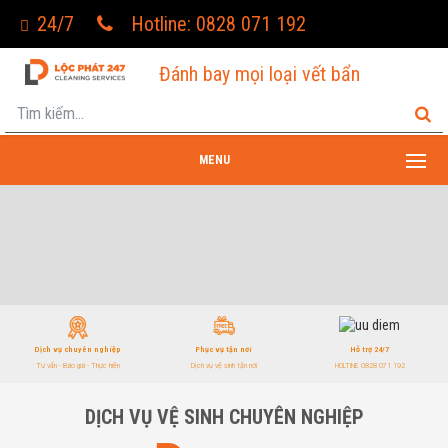
24/7
Hotline: 0828 071 192
Đánh bay mọi loại vết bẩn
MENU
Dịch vụ chuyên nghiệp
Phục vụ tận nơi
Hỗ trợ 24/7
Tư vấn - Báo giá - Thực hiện
Dịch vụ vệ sinh tận nơi
HOLTINE 0828 071 192
DỊCH VỤ VỆ SINH CHUYÊN NGHIỆP