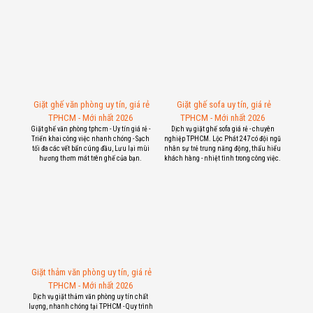
Giặt ghế văn phòng uy tín, giá rẻ
Giặt ghế sofa uy tín, giá rẻ
TPHCM - Mới nhất 2026
TPHCM - Mới nhất 2026
Giặt ghế văn phòng tphcm - Uy tín giá rẻ -
Dịch vụ giặt ghế sofa giá rẻ - chuyên
Triển khai công việc nhanh chóng - Sạch
nghiệp TPHCM. Lộc Phát 247 có đội ngũ
tối đa các vết bẩn cúng đầu, Lưu lại mùi
nhân sự trẻ trung năng động, thấu hiểu
hương thơm mát trên ghế của bạn.
khách hàng - nhiệt tình trong công việc.
Giặt thảm văn phòng uy tín, giá rẻ
TPHCM - Mới nhất 2026
Dịch vụ giặt thảm văn phòng uy tín chất
lượng, nhanh chóng tại TPHCM - Quy trình