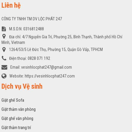
Liên hệ
CÔNG TY TNHH TM DV LỘC PHÁT 247
M.S.D.N: 0316812488
Địa chỉ:
4/7 Nguyễn Gia Trí, Phường 25, Bình Thạnh, Thành phố Hồ Chí
Minh, Vietnam
1264/53/5 Lê Đức Thọ, Phường 15, Quận Gò Vấp, TPHCM
Điện thoại:
0828 071 192
Email:
vesinhlocphat247@gmail.com
Website:
https://vesinhlocphat247.com
Dịch vụ Vệ sinh
Giặt ghế Sofa
Giặt thảm văn phòng
Giặt ghế văn phòng
Giặt thảm trang trí