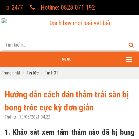
24/7
Hotline: 0828 071 192
Đánh bay mọi loại vết bẩn
MENU
Trang nhất
Tin tức
Tin HOT
Hướng dẫn cách dán thảm trải sàn bị
bong tróc cực kỳ đơn giản
Thứ tư - 19/05/2021 04:22
1. Khảo sát xem tấm thảm nào đã bị bung