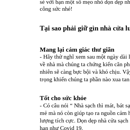
sẻ với bạn một số mẹo nhỏ dọn dẹp nh
công sức nhé!
Tại sao phải giữ gìn nhà cửa l
Mang lại cảm giác thư giãn
- Hãy thử nghĩ xem sau một ngày dài 
về nhà mà chúng ta chứng kiến căn phò
nhiên sẽ càng bực bội và khó chịu. Vậ
trọng khiến chúng ta phần nào xua tan
Tốt cho sức khỏe
- Có câu nói “ Nhà sạch thì mát, bát
mẻ mà nó còn giúp tạo ra nguồn cảm h
lượng tích cực. Dọn dẹp nhà cửa sạch
hạn như Covid 19.