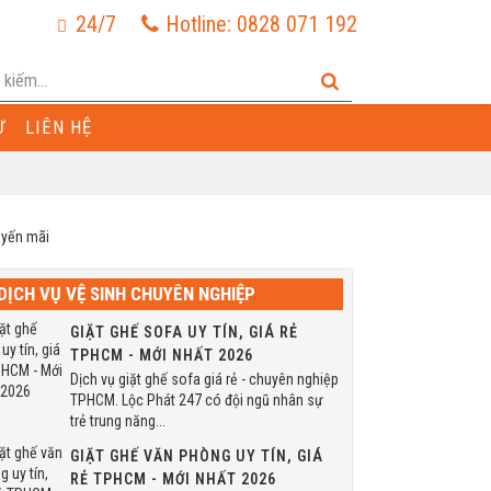
24/7
Hotline: 0828 071 192
Ư
LIÊN HỆ
DỊCH VỤ VỆ SINH CHUYÊN NGHIỆP
GIẶT GHẾ SOFA UY TÍN, GIÁ RẺ
TPHCM - MỚI NHẤT 2026
Dịch vụ giặt ghế sofa giá rẻ - chuyên nghiệp
TPHCM. Lộc Phát 247 có đội ngũ nhân sự
trẻ trung năng...
GIẶT GHẾ VĂN PHÒNG UY TÍN, GIÁ
RẺ TPHCM - MỚI NHẤT 2026