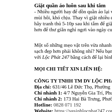
Giặt quần áo luôn sau khi tắm
- Nhiều người hay để dồn quần áo lại 
mùi hôi, khó chịu. Thay vì giặt nhiều 
hãy tranh thủ 5-10p sau khi tắm để giặ
hơn để thư giãn nghỉ ngơi vào ngày cu
Một số những mẹo vặt trên vừa nhanh 
sạch đẹp hơn phải không nhỉ? Nếu bạn
với
Lộc Phát 247
bằng cách để lại bìn
MỌI CHI TIẾT XIN LIÊN HỆ:
CÔNG TY TNHH TM DV LỘC PHÁ
Địa chỉ:
631/46 Lê Đức Thọ, Phường 
Chi nhánh 1:
4/7 Nguyễn Gia Trí, P
Chi nhánh 2:
173 Hai Bà Trưng, Phư
Hotline:
0828 071 192
Website:
https://vesinhlocphat247.c