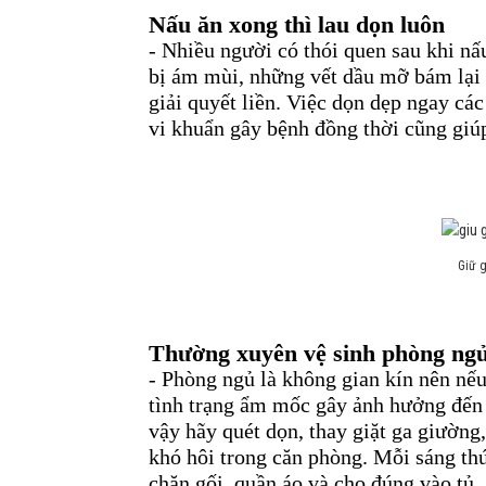
Nấu ăn xong thì lau dọn luôn
- Nhiều người có thói quen sau khi n
bị ám mùi, những vết dầu mỡ bám lại 
giải quyết liền. Việc dọn dẹp ngay cá
vi khuẩn gây bệnh đồng thời cũng giúp
Giữ 
Thường xuyên vệ sinh phòng ng
- Phòng ngủ là không gian kín nên nế
tình trạng ẩm mốc gây ảnh hưởng đến 
vậy hãy quét dọn, thay giặt ga giường
khó hôi trong căn phòng. Mỗi sáng th
chăn gối, quần áo và cho đúng vào tủ.