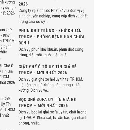
2026
Công ty vệ sinh Lộc Phát 247 là đơn vị vệ
sinh chuyên nghiệp, cung cấp dịch vụ chất
lượng cao có uy...
PHUN KHỬ TRÙNG - KHỬ KHUẨN
TPHCM - PHÒNG BỆNH HƠN CHỮA
BỆNH.
Dịch vụ phun khử khuẩn, phun diệt công
trùng, diệt mối, muỗi hiệu quả.
GIẶT GHẾ Ô TÔ UY TÍN GIÁ RẺ
TPHCM - MỚI NHẤT 2026
Dịch vụ giặt ghế xe hơi uy tín tại TPHCM,
giặt tận nơi mà không cần mang xe tới
xưởng. Dịch vụ vệ...
BỌC GHẾ SOFA UY TÍN GIÁ RẺ
TPHCM – MỚI NHẤT 2026
Dịch vụ bọc lại ghế sofa uy tín, chất lượng
tại TPHCM. Khỏa sát, tư vấn báo giá nhanh
chóng, nhiệt...