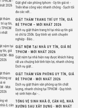
Giặt ghế văn phòng tphcm - Uy tín giá rẻ -
Triển khai công việc nhanh chóng - Sạch tối
đa các vết...
GIẶT THẢM TRANG TRÍ UY TÍN, GIÁ
RẺ TPHCM – MỚI NHẤT 2026
Dịch vụ giặt thảm trang trí tại nhà uy tín giá
rẻ chỉ từ 250k. Quy trình vệ sinh chuyên
nghiệp - Báo...
GIẶT NỆM TẠI NHÀ UY TÍN, GIÁ RẺ
TPHCM - MỚI NHẤT 2026
Giặt nệm tại nhà hiện nay được khách hàng
rất ưa chuộng bởi tính tiện lợi, nhanh chóng.
Dịch vụ giặt...
GIẶT THẢM VĂN PHÒNG UY TÍN, GIÁ
RẺ TPHCM - MỚI NHẤT 2026
Dịch vụ giặt thảm văn phòng uy tín chất
lượng, nhanh chóng tại TPHCM - Quy trình
vệ sinh hiện đại -...
TỔNG VỆ SINH NHÀ Ở, CĂN HỘ, NHÀ
XƯỞNG SAU XÂY DỰNG - MỚI NHẤT