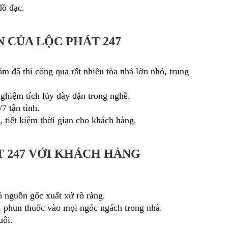
đồ đạc.
 CỦA LỘC PHÁT 247
m đã thi công qua rất nhiều tòa nhà lớn nhỏ, trung
nghiệm tích lũy dày dặn trong nghề.
7 tận tình.
 tiết kiệm thời gian cho khách hàng.
T 247 VỚI KHÁCH HÀNG
ó nguồn gốc xuất xứ rõ ràng.
t, phun thuốc vào mọi ngóc ngách trong nhà.
uôi.