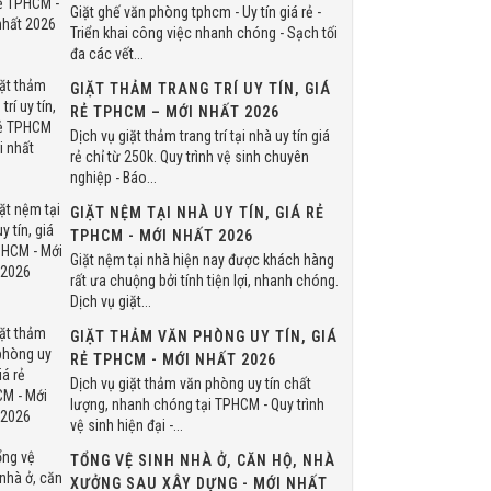
Giặt ghế văn phòng tphcm - Uy tín giá rẻ -
Triển khai công việc nhanh chóng - Sạch tối
đa các vết...
GIẶT THẢM TRANG TRÍ UY TÍN, GIÁ
RẺ TPHCM – MỚI NHẤT 2026
Dịch vụ giặt thảm trang trí tại nhà uy tín giá
rẻ chỉ từ 250k. Quy trình vệ sinh chuyên
nghiệp - Báo...
GIẶT NỆM TẠI NHÀ UY TÍN, GIÁ RẺ
TPHCM - MỚI NHẤT 2026
Giặt nệm tại nhà hiện nay được khách hàng
rất ưa chuộng bởi tính tiện lợi, nhanh chóng.
Dịch vụ giặt...
GIẶT THẢM VĂN PHÒNG UY TÍN, GIÁ
RẺ TPHCM - MỚI NHẤT 2026
Dịch vụ giặt thảm văn phòng uy tín chất
lượng, nhanh chóng tại TPHCM - Quy trình
vệ sinh hiện đại -...
TỔNG VỆ SINH NHÀ Ở, CĂN HỘ, NHÀ
XƯỞNG SAU XÂY DỰNG - MỚI NHẤT