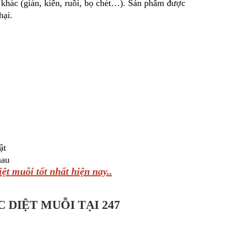
g khác (gián, kiến, ruồi, bọ chét…). Sản phẩm được
hại.
ật
hau
ệt muỗi tốt nhất hiện nay..
 DIỆT MUỖI TẠI 247