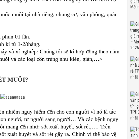
huốc muỗi tại nhà riêng, chung cư, văn phòng, quán
…
h phun 01 lần.
h kì từ 1-2/tháng.
máy và xí nghiệp: Chúng tôi sẽ kí hợp đồng theo năm
muỗi và các loại côn trùng như kiến, gián,…>
ỆT MUỖI?
yền nhiễm nguy hiểm đến cho con người vì nó là tác
n con người, từ người sang người… Và các bệnh nguy
i mang đến như: sốt xuất huyết, sốt rét,…. Trên
ốt xuất huyết và sốt rét gây ra. Chính vì thế bảo vệ