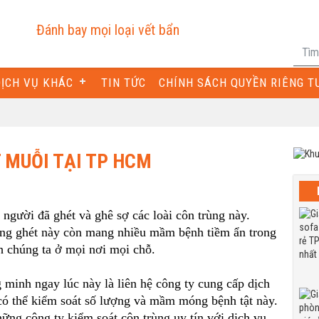
Đánh bay mọi loại vết bẩn
DỊCH VỤ KHÁC
TIN TỨC
CHÍNH SÁCH QUYỀN RIÊNG T
 MUỖI TẠI TP HCM
i người đã ghét và ghê sợ các loài côn trùng này.
áng ghét này còn mang nhiều mầm bệnh tiềm ẩn trong
h chúng ta ở mọi nơi mọi chỗ.
ng minh ngay lúc này là liên hệ công ty cung cấp dịch
 có thể kiểm soát số lượng và mầm móng bệnh tật này.
ững công ty kiểm soát côn trùng uy tín với dịch vụ