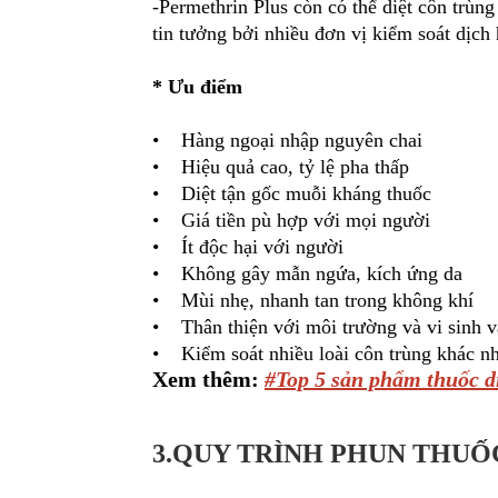
-Permethrin Plus còn có thể diệt côn trùn
tin tưởng bởi nhiều đơn vị kiểm soát dịch 
* Ưu điểm
• Hàng ngoại nhập nguyên chai
• Hiệu quả cao, tỷ lệ pha thấp
• Diệt tận gốc muỗi kháng thuốc
• Giá tiền pù hợp với mọi người
• Ít độc hại với người
• Không gây mẫn ngứa, kích ứng da
• Mùi nhẹ, nhanh tan trong không khí
• Thân thiện với môi trường và vi sinh v
• Kiểm soát nhiều loài côn trùng khác n
Xem thêm:
#Top 5 sản phẩm thuốc di
3.QUY TRÌNH PHUN THUỐC