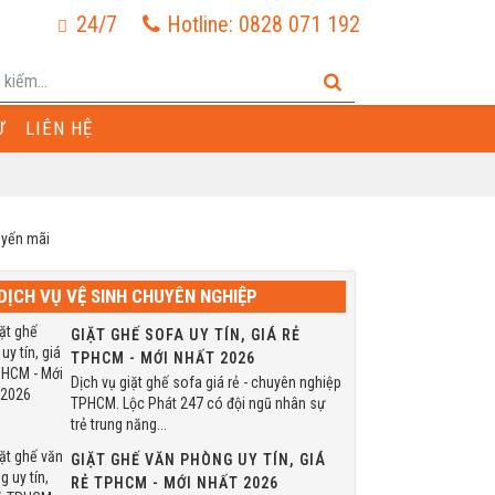
24/7
Hotline: 0828 071 192
Ư
LIÊN HỆ
DỊCH VỤ VỆ SINH CHUYÊN NGHIỆP
GIẶT GHẾ SOFA UY TÍN, GIÁ RẺ
TPHCM - MỚI NHẤT 2026
Dịch vụ giặt ghế sofa giá rẻ - chuyên nghiệp
TPHCM. Lộc Phát 247 có đội ngũ nhân sự
trẻ trung năng...
GIẶT GHẾ VĂN PHÒNG UY TÍN, GIÁ
RẺ TPHCM - MỚI NHẤT 2026