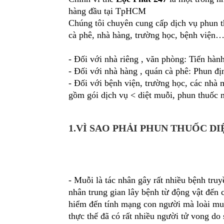
hàng đầu tại TpHCM
Chúng tôi chuyên cung cấp dịch vụ phun t
cà phê, nhà hàng, trường học, bệnh viện
- Đối với nhà riêng , văn phòng: Tiến hàn
- Đối với nhà hàng , quán cà phê: Phun địn
- Đối với bệnh viện, trường học, các nhà 
gồm gói dịch vụ < diệt muỗi, phun thuốc 
1.VÌ SAO PHẢI PHUN THUỐC DI
- Muỗi là tác nhân gây rất nhiều bệnh tru
nhân trung gian lây bệnh từ động vật đế
hiểm đến tính mạng con người mà loài muỗ
thực thế đã có rất nhiều người tử vong do s