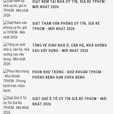
GIẶT NỆM TẠI NHÀ UY TÍN, GIÁ RẺ TPHCM -
MỚI NHẤT 2026
GIẶT THẢM VĂN PHÒNG UY TÍN, GIÁ RẺ
TPHCM - MỚI NHẤT 2026
TỔNG VỆ SINH NHÀ Ở, CĂN HỘ, NHÀ XƯỞNG
SAU XÂY DỰNG - MỚI NHẤT 2026
PHUN KHỬ TRÙNG - KHỬ KHUẨN TPHCM -
PHÒNG BỆNH HƠN CHỮA BỆNH.
GIẶT GHẾ Ô TÔ UY TÍN GIÁ RẺ TPHCM - MỚI
NHẤT 2026