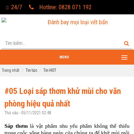
24/7
Hotline: 0828 071 192
Đánh bay mọi loại vết bẩn
MENU
Trang nhất
Tin tức
Tin HOT
#05 Loại sáp thơm khử mùi cho văn
phòng hiệu quả nhất
Thứ sáu - 05/11/2021 02:48
Sáp thơm
là vật phẩm nhu yếu phẩm không thể thiếu
trong cuộc sống hàng ngày của chúng ta để khử mùi môi