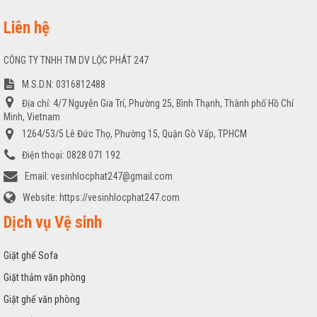
Liên hệ
CÔNG TY TNHH TM DV LỘC PHÁT 247
M.S.D.N: 0316812488
Địa chỉ:
4/7 Nguyễn Gia Trí, Phường 25, Bình Thạnh, Thành phố Hồ Chí
Minh, Vietnam
1264/53/5 Lê Đức Thọ, Phường 15, Quận Gò Vấp, TPHCM
Điện thoại:
0828 071 192
Email:
vesinhlocphat247@gmail.com
Website:
https://vesinhlocphat247.com
Dịch vụ Vệ sinh
Giặt ghế Sofa
Giặt thảm văn phòng
Giặt ghế văn phòng