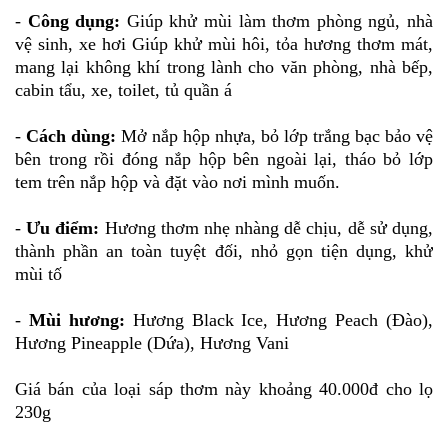
-
Công dụng:
Giúp khử mùi làm thơm phòng ngủ, nhà
vệ sinh, xe hơi Giúp khử mùi hôi, tỏa hương thơm mát,
mang lại không khí trong lành cho văn phòng, nhà bếp,
cabin tẩu, xe, toilet, tủ quần á
-
Cách dùng:
Mở nắp hộp nhựa, bỏ lớp trắng bạc bảo vệ
bên trong rồi đóng nắp hộp bên ngoài lại, tháo bỏ lớp
tem trên nắp hộp và đặt vào nơi mình muốn.
-
Ưu điểm:
Hương thơm nhẹ nhàng dễ chịu, dễ sử dụng,
thành phần an toàn tuyệt đối, nhỏ gọn tiện dụng, khử
mùi tố
-
Mùi hương:
Hương Black Ice, Hương Peach (Đào),
Hương Pineapple (Dứa), Hương Vani
Giá bán của loại sáp thơm này khoảng 40.000đ cho lọ
230g