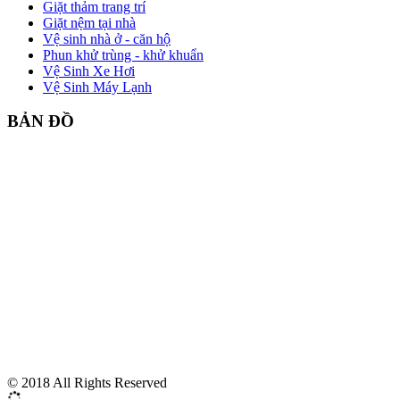
Giặt thảm trang trí
Giặt nệm tại nhà
Vệ sinh nhà ở - căn hộ
Phun khử trùng - khử khuẩn
Vệ Sinh Xe Hơi
Vệ Sinh Máy Lạnh
BẢN ĐỒ
© 2018 All Rights Reserved