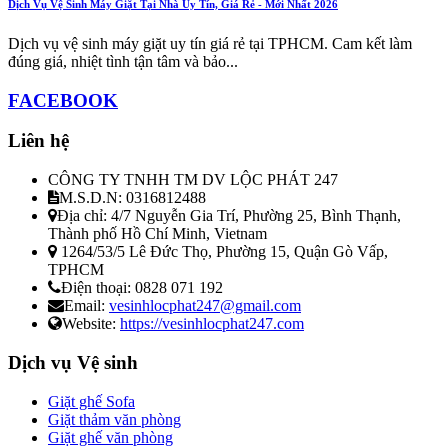
Dịch Vụ Vệ Sinh Máy Giặt Tại Nhà Uy Tín, Giá Rẻ - Mới Nhất 2026
Dịch vụ vệ sinh máy giặt uy tín giá rẻ tại TPHCM. Cam kết làm
đúng giá, nhiệt tình tận tâm và bảo...
FACEBOOK
Liên hệ
CÔNG TY TNHH TM DV LỘC PHÁT 247
M.S.D.N: 0316812488
Địa chỉ:
4/7 Nguyễn Gia Trí, Phường 25, Bình Thạnh,
Thành phố Hồ Chí Minh, Vietnam
1264/53/5 Lê Đức Thọ, Phường 15, Quận Gò Vấp,
TPHCM
Điện thoại:
0828 071 192
Email:
vesinhlocphat247@gmail.com
Website:
https://vesinhlocphat247.com
Dịch vụ Vệ sinh
Giặt ghế Sofa
Giặt thảm văn phòng
Giặt ghế văn phòng