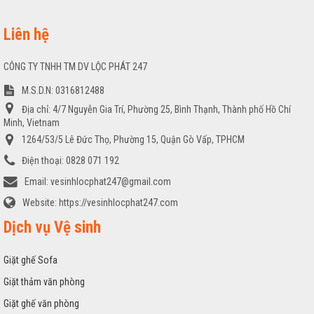
Liên hệ
CÔNG TY TNHH TM DV LỘC PHÁT 247
M.S.D.N: 0316812488
Địa chỉ:
4/7 Nguyễn Gia Trí, Phường 25, Bình Thạnh, Thành phố Hồ Chí
Minh, Vietnam
1264/53/5 Lê Đức Thọ, Phường 15, Quận Gò Vấp, TPHCM
Điện thoại:
0828 071 192
Email:
vesinhlocphat247@gmail.com
Website:
https://vesinhlocphat247.com
Dịch vụ Vệ sinh
Giặt ghế Sofa
Giặt thảm văn phòng
Giặt ghế văn phòng