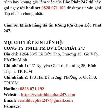
trình hay khung giờ làm việc của
Lộc Phát 247
thì hãy
gọi ngay tới
hotline:
0828 071 192
để được tư vấn giải
đáp nhanh chóng nhất.
Cảm ơn khách hàng đã tin tưởng lựa chọn Lộc Phát
247.
MỌI CHI TIẾT XIN LIÊN HỆ:
CÔNG TY TNHH TM DV LỘC PHÁT 247
Địa chỉ:
1264/53/5 Lê Đức Thọ, Phường 13, Gò Vấp,
Hồ Chí Minh
Chi nhánh 1:
4/7 Nguyễn Gia Trí, Phường 25, Bình
Thạnh, TPHCM
Chi nhánh 2:
173 Hai Bà Trưng, Phường 6, Quận 3,
TPHCM
Hotline:
0828 071 192
Website:
https://vesinhlocphat247.com
Email:
vesinhlocphat247@gmail.com
Fanpage: