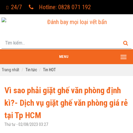
24/7
Hotline: 0828 071 192
Đánh bay mọi loại vết bẩn
MENU
Trang nhất
Tin tức
Tin HOT
Vì sao phải giặt ghế văn phòng định
kì?- Dịch vụ giặt ghế văn phòng giá rẻ
tại Tp HCM
Thứ tư - 02/08/2023 03:27