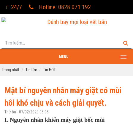
24/7
Hotline: 0828 071 192
Đánh bay mọi loại vết bẩn
MENU
Trang nhất
Tin tức
Tin HOT
Mật bí nguyên nhân máy giặt có mùi
hôi khó chịu và cách giải quyết.
Thứ ba - 07/02/2023 05:05
I.
Nguyên nhân khiến máy giặt bốc mùi