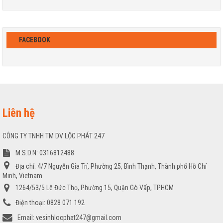
FACEBOOK
Liên hệ
CÔNG TY TNHH TM DV LỘC PHÁT 247
M.S.D.N: 0316812488
Địa chỉ:
4/7 Nguyễn Gia Trí, Phường 25, Bình Thạnh, Thành phố Hồ Chí
Minh, Vietnam
1264/53/5 Lê Đức Thọ, Phường 15, Quận Gò Vấp, TPHCM
Điện thoại:
0828 071 192
Email:
vesinhlocphat247@gmail.com