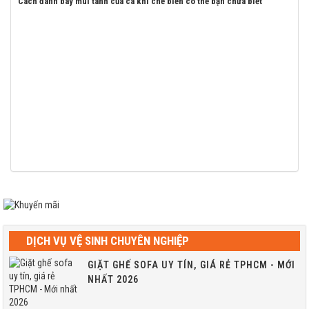
Cách đánh bay mùi tanh của cá khi chế biến có thể bạn chưa biết
DỊCH VỤ VỆ SINH CHUYÊN NGHIỆP
GIẶT GHẾ SOFA UY TÍN, GIÁ RẺ TPHCM - MỚI
NHẤT 2026