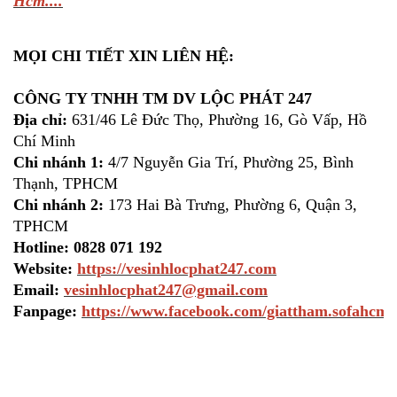
Hcm....
MỌI CHI TIẾT XIN LIÊN HỆ:
CÔNG TY TNHH TM DV LỘC PHÁT 247
Địa chỉ:
631/46 Lê Đức Thọ, Phường 16, Gò Vấp, Hồ
Chí Minh
Chi nhánh 1:
4/7 Nguyễn Gia Trí, Phường 25, Bình
Thạnh, TPHCM
Chi nhánh 2:
173 Hai Bà Trưng, Phường 6, Quận 3,
TPHCM
Hotline:
0828 071 192
Website:
https://vesinhlocphat247.com
Email:
vesinhlocphat247@gmail.com
Fanpage:
https://www.facebook.com/giattham.sofahcm