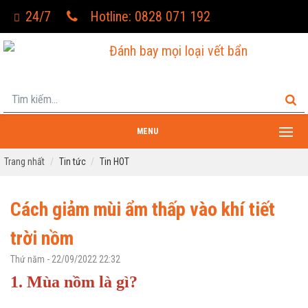
24/7
Hotline: 0828 071 192
Đánh bay mọi loại vết bẩn
MENU
Trang nhất
Tin tức
Tin HOT
Cách giảm mùi ẩm thấp vào khí tiết
trời nồm
Thứ năm - 22/09/2022 22:32
1. Mùa nồm là gì?