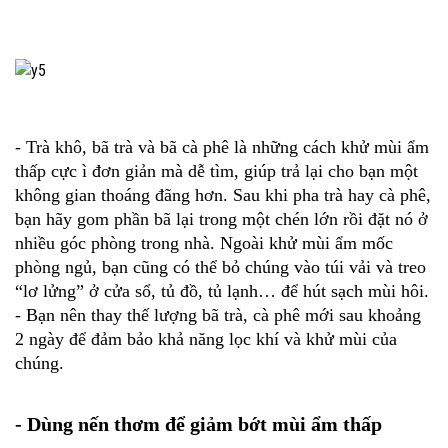
- Trà khô, bã trà và bã cà phê là những cách khử mùi ẩm
thấp cực ì đơn giản mà dễ tìm, giúp trả lại cho bạn một
không gian thoáng đãng hơn. Sau khi pha trà hay cà phê,
bạn hãy gom phần bã lại trong một chén lớn rồi đặt nó ở
nhiều góc phòng trong nhà. Ngoài khử mùi ẩm mốc
phòng ngủ, bạn cũng có thể bỏ chúng vào túi vải và treo
“lơ lửng” ở cửa sổ, tủ đồ, tủ lạnh… để hút sạch mùi hôi.
- Bạn nên thay thế lượng bã trà, cà phê mới sau khoảng
2 ngày để đảm bảo khả năng lọc khí và khử mùi của
chúng.
- Dùng nến thơm để giảm bớt mùi ẩm thấp