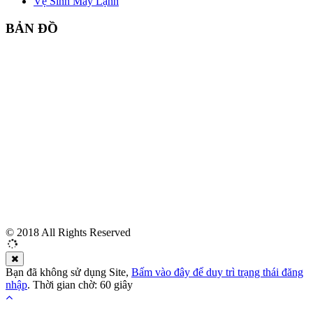
Vệ Sinh Máy Lạnh
BẢN ĐỒ
© 2018 All Rights Reserved
Bạn đã không sử dụng Site,
Bấm vào đây để duy trì trạng thái đăng
nhập
. Thời gian chờ:
60
giây