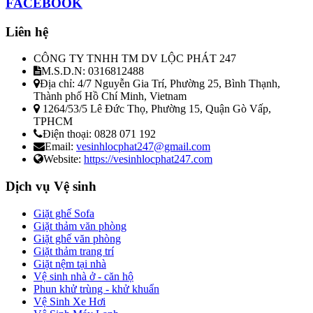
FACEBOOK
Liên hệ
CÔNG TY TNHH TM DV LỘC PHÁT 247
M.S.D.N: 0316812488
Địa chỉ:
4/7 Nguyễn Gia Trí, Phường 25, Bình Thạnh,
Thành phố Hồ Chí Minh, Vietnam
1264/53/5 Lê Đức Thọ, Phường 15, Quận Gò Vấp,
TPHCM
Điện thoại:
0828 071 192
Email:
vesinhlocphat247@gmail.com
Website:
https://vesinhlocphat247.com
Dịch vụ Vệ sinh
Giặt ghế Sofa
Giặt thảm văn phòng
Giặt ghế văn phòng
Giặt thảm trang trí
Giặt nệm tại nhà
Vệ sinh nhà ở - căn hộ
Phun khử trùng - khử khuẩn
Vệ Sinh Xe Hơi