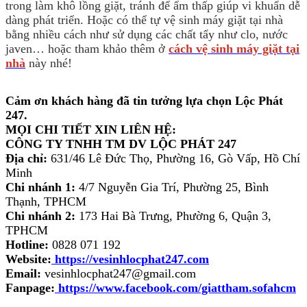
trong làm khô lồng giặt, tránh để ẩm thấp giúp vi khuẩn dễ
dàng phát triển. Hoặc có thể tự vệ sinh máy giặt tại nhà
bằng nhiều cách như sử dụng các chất tẩy như clo, nước
javen… hoặc tham khảo thêm ở
cách vệ sinh máy giặt tại
nhà
này nhé!
Cảm ơn khách hàng đã tin tưởng lựa chọn Lộc Phát
247.
MỌI CHI TIẾT XIN LIÊN HỆ:
CÔNG TY TNHH TM DV LỘC PHÁT 247
Địa chỉ:
631/46 Lê Đức Thọ, Phường 16, Gò Vấp, Hồ Chí
Minh
Chi nhánh 1:
4/7 Nguyễn Gia Trí, Phường 25, Bình
Thạnh, TPHCM
Chi nhánh 2:
173 Hai Bà Trưng, Phường 6, Quận 3,
TPHCM
Hotline:
0828 071 192
Website:
https://vesinhlocphat247.com
Email:
vesinhlocphat247@gmail.com
Fanpage:
https://www.facebook.com/giattham.sofahcm