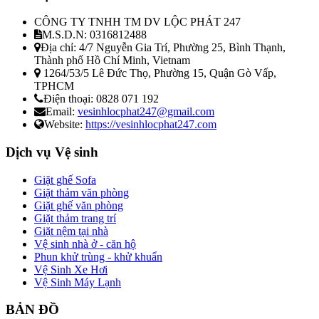
CÔNG TY TNHH TM DV LỘC PHÁT 247
M.S.D.N: 0316812488
Địa chỉ:
4/7 Nguyễn Gia Trí, Phường 25, Bình Thạnh,
Thành phố Hồ Chí Minh, Vietnam
1264/53/5 Lê Đức Thọ, Phường 15, Quận Gò Vấp,
TPHCM
Điện thoại:
0828 071 192
Email:
vesinhlocphat247@gmail.com
Website:
https://vesinhlocphat247.com
Dịch vụ Vệ sinh
Giặt ghế Sofa
Giặt thảm văn phòng
Giặt ghế văn phòng
Giặt thảm trang trí
Giặt nệm tại nhà
Vệ sinh nhà ở - căn hộ
Phun khử trùng - khử khuẩn
Vệ Sinh Xe Hơi
Vệ Sinh Máy Lạnh
BẢN ĐỒ