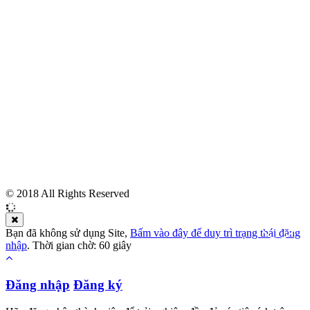
© 2018 All Rights Reserved
Bạn đã không sử dụng Site,
Bấm vào đây để duy trì trạng thái đăng
nhập
. Thời gian chờ:
60
giây
Đăng nhập
Đăng ký