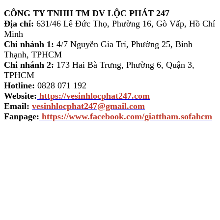
CÔNG TY TNHH TM DV LỘC PHÁT 247
Địa chỉ:
631/46 Lê Đức Thọ, Phường 16, Gò Vấp, Hồ Chí
Minh
Chi nhánh 1:
4/7 Nguyễn Gia Trí, Phường 25, Bình
Thạnh, TPHCM
Chi nhánh 2:
173 Hai Bà Trưng, Phường 6, Quận 3,
TPHCM
Hotline:
0828 071 192
Website:
https://vesinhlocphat247.com
Email:
vesinhlocphat247@gmail.com
Fanpage:
https://www.facebook.com/giattham.sofahcm