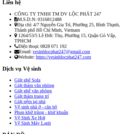
Liên hệ
CÔNG TY TNHH TM DV LỘC PHÁT 247
M.S.D.N: 0316812488
Địa chỉ:
4/7 Nguyễn Gia Trí, Phường 25, Bình Thạnh,
Thành phố Hồ Chí Minh, Vietnam
1264/53/5 Lê Đức Thọ, Phường 15, Quận Gò Vấp,
TPHCM
Điện thoại:
0828 071 192
Email:
vesinhlocphat247@gmail.com
Website:
https://vesinhlocphat247.com
Dịch vụ Vệ sinh
Giặt ghế Sofa
Giặt thảm văn phòng
Giặt ghế văn phòng
Giặt thảm trang trí
Giặt nệm tại nhà
Vệ sinh nhà ở - căn hộ
Phun khử trùng - khử khuẩn
Vệ Sinh Xe Hơi
Vệ Sinh Máy Lạnh