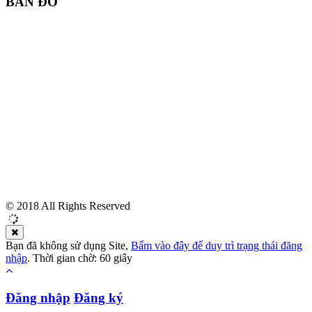
BẢN ĐỒ
© 2018 All Rights Reserved
Bạn đã không sử dụng Site,
Bấm vào đây để duy trì trạng thái đăng
nhập
. Thời gian chờ:
60
giây
Đăng nhập
Đăng ký