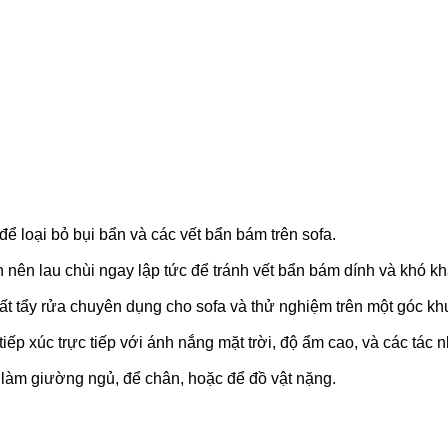
 để loại bỏ bụi bẩn và các vết bẩn bám trên sofa.
n nên lau chùi ngay lập tức để tránh vết bẩn bám dính và khó khă
 tẩy rửa chuyên dụng cho sofa và thử nghiệm trên một góc khuấ
tiếp xúc trực tiếp với ánh nắng mặt trời, độ ẩm cao, và các tác 
làm giường ngủ, để chân, hoặc để đồ vật nặng.