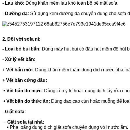
- Lau khô:
Dùng khăn mềm lau khô toàn bộ bề mặt sofa.
- Dưỡng da:
Sử dụng kem dưỡng da chuyên dụng cho sofa d
2. Đối với sofa nỉ:
- Loại bỏ bụi bẩn:
Dùng máy hút bụi có đầu hút mềm để hút bụ
- Xử lý vết bẩn:
+
Vết bẩn mới:
Dùng khăn mềm thấm dung dịch nước pha loãng
+
Vết bẩn cứng đầu:
• Vết bẩn do mực:
Dùng cồn y tế hoặc dung dịch tẩy rửa chuy
•
Vết bẩn do thức ăn:
Dùng dao cạo cùn hoặc muỗng để l
- Giặt sofa:
+
Giặt sofa tại nhà:
•
Pha loãng dung dịch giặt sofa chuyên dụng với nước ấm.