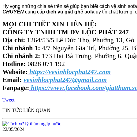
Hy vọng những chia sẻ trên sẽ giúp bạn biết cách vệ sinh sofa
CHUYÊN
cung cấp
dịch vụ giặt ghế sofa
uy tín chất lượng, 
MỌI CHI TIẾT XIN LIÊN HỆ:
CÔNG TY TNHH TM DV LỘC PHÁT 247
Địa chỉ:
1264/53/5 Lê Đức Thọ, Phường 13, Gò
Chi nhánh 1:
4/7 Nguyễn Gia Trí, Phường 25,
Chi nhánh 2:
173 Hai Bà Trưng, Phường 6, Qu
Hotline:
0828 071 192
Website:
https://vesinhlocphat247.com
Email:
vesinhlocphat247@gmail.com
Fanpage:
https://www.facebook.com/giattham.
Tweet
TIN TỨC LIÊN QUAN
22/05/2024