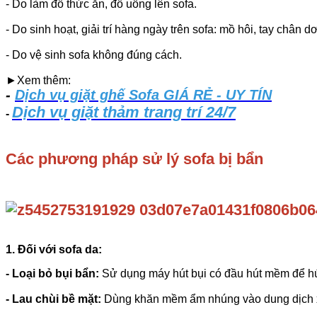
- Do làm đổ thức ăn, đồ uống lên sofa.
- Do sinh hoạt, giải trí hàng ngày trên sofa: mồ hôi, tay chân dơ,
- Do vệ sinh sofa không đúng cách.
►Xem thêm:
-
Dịch vụ giặt ghế Sofa GIÁ RẺ - UY TÍN
Dịch vụ giặt thảm trang trí 24/7
-
Các phương pháp sử lý sofa bị bẩn
1. Đối với sofa da:
- Loại bỏ bụi bẩn:
Sử dụng máy hút bụi có đầu hút mềm để hút 
- Lau chùi bề mặt:
Dùng khăn mềm ẩm nhúng vào dung dịch xà 