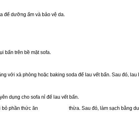
a để dưỡng ẩm và bảo vệ da.
i bẩn trên bề mặt sofa.
 với xà phòng hoặc baking soda để lau vết bẩn. Sau đó, lau 
ên dụng cho sofa nỉ để lau vết bẩn.
oại bỏ phần thức ăn thừa. Sau đó, làm sạch bằng dung d