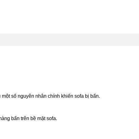
HÁC
TIN TỨC
CHÍNH SÁCH QUYỀN RIÊNG TƯ
LI
ểu một số nguyên nhân chính khiến sofa bị bẩn.
màng bẩn trên bề mặt sofa.