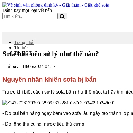
Đánh bay mọi loại vết bẩn
TRANG CHỦ
GIỚI THIỆU
DỊCH VỤ
DỊCH VỤ K
Trang nhất
Tin tức
Sofa bẩn nên sử lý như thế nào?
Tin HOT
Thứ bảy - 18/05/2024 04:17
Nguyên nhân khiến sofa bị bẩn
Trước khi biết cách sử lý sofa bẩn như thế nào, ta hãy tìm hi
- Do bụi bẩn hàng ngày bám vào sofa lâu ngày tạo thành lớp 
- Do lông thú cưng, nước tiểu thú cưng.