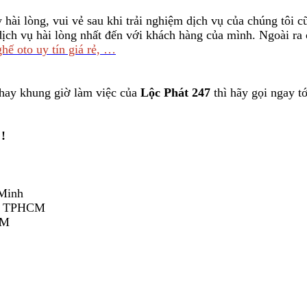
 hài lòng, vui vẻ sau khi trải nghiệm dịch vụ của chúng tôi cũ
 dịch vụ hài lòng nhất đến với khách hàng của mình. Ngoài r
ghế oto uy tín giá rẻ, …
 hay khung giờ làm việc của
Lộc Phát 247
thì hãy gọi ngay tớ
!
 Minh
nh, TPHCM
CM