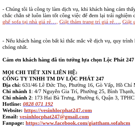
- Chúng tôi là công ty làm dịch vụ, khi khách hàng cảm thấy
chắc chắn sẽ luôn làm tốt công việc để đem lại trải nghiệm
ghế sofa tại nhà giá rẻ…,
Giặt thảm trang trí giá rẻ…
,
Giặt 
- Nếu khách hàng còn bất kì thắc mắc về dịch vụ, quy trình
chóng nhất.
Cảm ơn khách hàng đã tin tưởng lựa chọn Lộc Phát 247 
MỌI CHI TIẾT XIN LIÊN HỆ:
CÔNG TY TNHH TM DV LỘC PHÁT 247
Địa chỉ:
631/46 Lê Đức Thọ, Phường 16, Gò Vấp, Hồ Chí
Chi nhánh 1
: 4/7 Nguyễn Gia Trí, Phường 25, Bình Thạ
Chi nhánh 2
: 173 Hai Bà Trưng, Phường 6, Quận 3, TPH
Hotline:
0828 071 192
Website:
https://vesinhlocphat247.com
Email:
vesinhlocphat247@gmail.com
Fanpage:
https://www.facebook.com/giattham.sofahcm