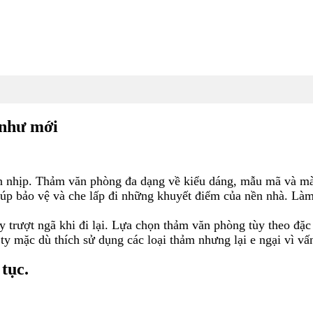
HÁC
TIN TỨC
CHÍNH SÁCH QUYỀN RIÊNG TƯ
LI
 như mới
n nhịp. Thảm văn phòng đa dạng về kiểu dáng, mẫu mã và màu
iúp bảo vệ và che lấp đi những khuyết điểm của nền nhà. Làm
y trượt ngã khi đi lại. Lựa chọn thảm văn phòng tùy theo đặ
 ty mặc dù thích sử dụng các loại thảm nhưng lại e ngại vì v
tục.