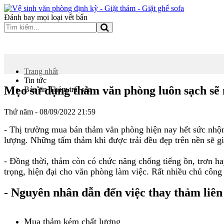
Đánh bay mọi loại vết bẩn
TRANG CHỦ
GIỚI THIỆU
DỊCH VỤ
DỊCH VỤ K
Trang nhất
Tin tức
Mẹo sử dụng thảm văn phòng luôn sạch sẽ
Bản tin Thảm trải sàn
Thứ năm - 08/09/2022 21:59
- Thị trường mua bán thảm văn phòng hiện nay hết sức nhộ
lượng. Những tấm thảm khi được trải đều đẹp trên nền sẽ g
- Đồng thời, thảm còn có chức năng chống tiếng ồn, trơn ha
trọng, hiện đại cho văn phòng làm việc. Rất nhiều chủ công
- Nguyên nhân dẫn đến việc thay thảm liên 
Mua thảm kém chất lượng