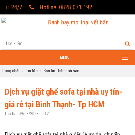
24/7
Hotline: 0828 071 192
Đánh bay mọi loại vết bẩn
MENU
Trang nhất
Tin tức
Bản tin Thảm trải sàn
Dịch vụ giặt ghế sofa tại nhà uy tín-
giá rẻ tại Bình Thạnh- Tp HCM
Thứ tư - 09/08/2023 00:12
Dịch vụ giặt ghế sofa tại nhà ở đâu là uy tín, chuyên