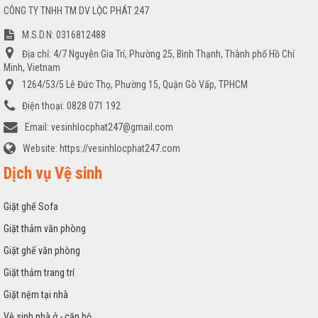
CÔNG TY TNHH TM DV LỘC PHÁT 247
M.S.D.N: 0316812488
Địa chỉ:
4/7 Nguyễn Gia Trí, Phường 25, Bình Thạnh, Thành phố Hồ Chí
Minh, Vietnam
1264/53/5 Lê Đức Thọ, Phường 15, Quận Gò Vấp, TPHCM
Điện thoại:
0828 071 192
Email:
vesinhlocphat247@gmail.com
Website:
https://vesinhlocphat247.com
Dịch vụ Vệ sinh
Giặt ghế Sofa
Giặt thảm văn phòng
Giặt ghế văn phòng
Giặt thảm trang trí
Giặt nệm tại nhà
Vệ sinh nhà ở - căn hộ