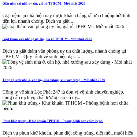
Giặt nệm tại nhà uy tín, giá rẻ TPHCM - Mới nhất 2026
Giặt nệm tại nhà hiện nay được khách hàng rất ưa chuộng bởi tính
tiện lợi, nhanh chóng. Dịch vụ giặt...
Giặt thảm văn phòng uy tín, giá rẻ TPHCM - Mới nhất 2026
Dịch vụ giặt thảm văn phòng uy tín chất lượng, nhanh chóng tại
TPHCM - Quy trình vệ sinh hiện đại -...
Tổng vệ sinh nhà ở, căn hộ, nhà xưởng sau xây dựng - Mới nhất 2026
Công ty vệ sinh Lộc Phát 247 là đơn vị vệ sinh chuyên nghiệp,
cung cấp dịch vụ chất lượng cao có uy...
Phun khử trùng - Khử khuẩn TPHCM - Phòng bệnh hơn chữa bệnh.
Dịch vụ phun khử khuẩn, phun diệt công trùng, diệt mối, muỗi hiệu