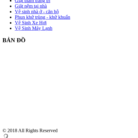
Giặt thảm trang trí
Giặt nệm tại nhà
Vệ sinh nhà ở - căn hộ
Phun khử trùng - khử khuẩn
Vệ Sinh Xe Hơi
Vệ Sinh Máy Lạnh
BẢN ĐỒ
© 2018 All Rights Reserved