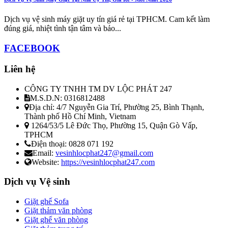
Dịch vụ vệ sinh máy giặt uy tín giá rẻ tại TPHCM. Cam kết làm
đúng giá, nhiệt tình tận tâm và bảo...
FACEBOOK
Liên hệ
CÔNG TY TNHH TM DV LỘC PHÁT 247
M.S.D.N: 0316812488
Địa chỉ:
4/7 Nguyễn Gia Trí, Phường 25, Bình Thạnh,
Thành phố Hồ Chí Minh, Vietnam
1264/53/5 Lê Đức Thọ, Phường 15, Quận Gò Vấp,
TPHCM
Điện thoại:
0828 071 192
Email:
vesinhlocphat247@gmail.com
Website:
https://vesinhlocphat247.com
Dịch vụ Vệ sinh
Giặt ghế Sofa
Giặt thảm văn phòng
Giặt ghế văn phòng