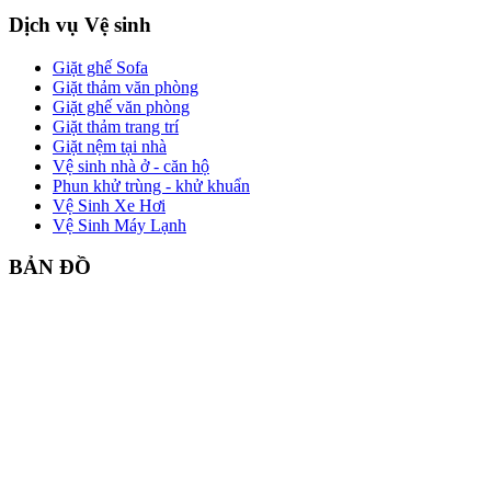
Dịch vụ Vệ sinh
Giặt ghế Sofa
Giặt thảm văn phòng
Giặt ghế văn phòng
Giặt thảm trang trí
Giặt nệm tại nhà
Vệ sinh nhà ở - căn hộ
Phun khử trùng - khử khuẩn
Vệ Sinh Xe Hơi
Vệ Sinh Máy Lạnh
BẢN ĐỒ