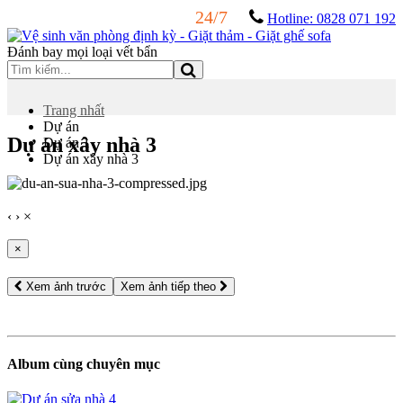
24/7
Hotline: 0828 071 192
Đánh bay mọi loại vết bẩn
Trang nhất
Dự án
Dự án xây nhà 3
Dự án 1
Dự án xây nhà 3
‹
›
×
×
Xem ảnh trước
Xem ảnh tiếp theo
Album cùng chuyên mục